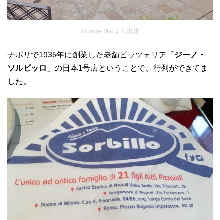
Google Mapより出典
ナポリで1935年に創業した老舗ピッツェリア「
ジーノ・
ソルビッロ
」の日本1号店ということで、行列ができてま
した。