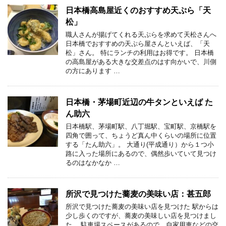
日本橋高島屋近くのおすすめ天ぷら「天
松」
職人さんが揚げてくれる天ぷらを求めて天松さんへ
日本橋でおすすめの天ぷら屋さんといえば、「天
松」さん。 特にランチの利用はお得です。 日本橋
の高島屋がある大きな交差点のはす向かいで、川側
の方にあります …
日本橋・茅場町近辺の牛タンといえば た
ん助六
日本橋駅、茅場町駅、八丁堀駅、宝町駅、京橋駅を
四角で囲って、ちょうど真ん中くらいの場所に位置
する「たん助六」。 大通り(平成通り）から１つ小
路に入った場所にあるので、偶然歩いていて見つけ
るのはなかなか …
所沢で見つけた蕎麦の美味い店：甚五郎
所沢で見つけた蕎麦の美味い店を見つけた 駅からは
少し歩くのですが、蕎麦の美味しい店を見つけまし
た。 駐車場スペースがあるので、自家用車などの交