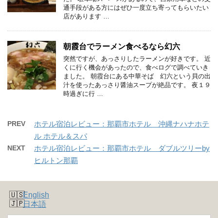
通手段がある方にはぜひ一度立ち寄ってもらいたい
店があります …
朝霞台でラーメン食べるなら幻六
突然ですが、あっさりしたラーメンが好きです。 近
くに行く機会があったので、食べログで調べていき
ました。 朝霞台にある中華そば 幻六という貝の出
汁を使ったあっさり醤油スープが絶品です。 夜１９
時過ぎに行 …
PREV
ホテル宿泊レビュー：那覇市ホテル 沖縄ナハナホテ
ル ホテル＆スパ
NEXT
ホテル宿泊レビュー：那覇市ホテル ダブルツリーby
ヒルトン那覇
English
日本語