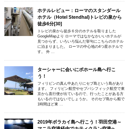
ホテルレビュー：ローマのスタンダール
ホテル（Hotel Stendhal)トレビの泉から
徒歩6分[30]
トレビの泉から徒歩６分のホテルを取りました
GoogleMapより ローマではなかなかいいホテルが
見つからず、いろいろ悩んだ挙句にこちらのホテル
に泊まりました。 ローマの中心地の4つ星ホテルで
す。 外 …
ターシャーに会いにボホール島へ行こ
う！
フィリピンの真ん中あたりにセブ島という島があり
ます。 フィリピン航空やセブパシフィック航空で東
京から直行便が出ているので、行ったことがある方
もいるのではないでしょうか。 そのセブ島から船で
1時間ほど東 …
2019年ボラカイ島へ行こう！羽田空港～
マニラ空港経由でカティクラン空港へ