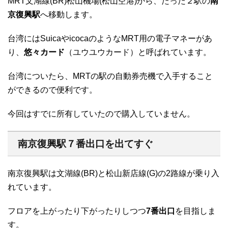
MRT文湖線(BR)松山機場(松山空港)から、たった２駅の
南
京復興駅
へ移動します。
台湾にはSuicaやicocaのようなMRT用の電子マネーがあ
り、
悠々カード
（ユウユウカード）と呼ばれています。
台湾についたら、MRTの駅の自動券売機で入手すること
ができるので便利です。
今回はすでに所有していたので購入していません。
南京復興駅７番出口を出てすぐ
南京復興駅は文湖線(BR)と松山新店線(G)の2路線が乗り入
れています。
フロアを上がったり下がったりしつつ
7番出口
を目指しま
す。