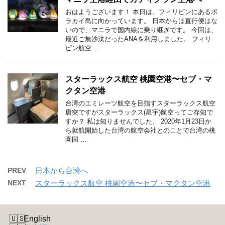
おはようございます！ 本日は、フィリピンにあるボ
ラカイ島に向かっています。 日本からは直行便はな
いので、マニラで国内線に乗り継ぎです。 今回は、
最近ご無沙汰だったANAを利用しました。 フィリ
ピン航空 …
スターラックス航空 桃園空港〜セブ・マ
クタン空港
台湾のエミレーツ航空を目指すスターラックス航空
唐突ですがスターラックス(星宇)航空ってご存知で
すか？ 私は知りませんでした。 2020年1月23日か
ら就航開始した台湾の航空会社とのことで台湾の桃
園国 …
PREV
日本から台湾へ
NEXT
スターラックス航空 桃園空港〜セブ・マクタン空港
English