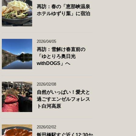
再訪：春の「恵那峡温泉
ホテルゆずり葉」に宿泊
2026/04/05
再訪：雪解け春直前の
「ゆとりろ奥日光
withDOGS」へ
2026/02/08
自然がいっぱい！愛犬と
過ごすエンゼルフォレス
ト白河高原
2026/02/02
飯田橋駅すぐ近く12:30か