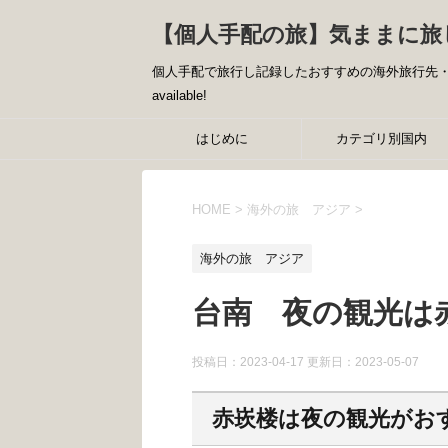
【個人手配の旅】気ままに旅
個人手配で旅行し記録したおすすめの海外旅行先・国内
available!
はじめに
カテゴリ別国内
HOME
>
海外の旅 アジア
>
海外の旅 アジア
台南 夜の観光は
投稿日：2023-04-17 更新日：
2023-05-07
赤崁楼は夜の観光がお