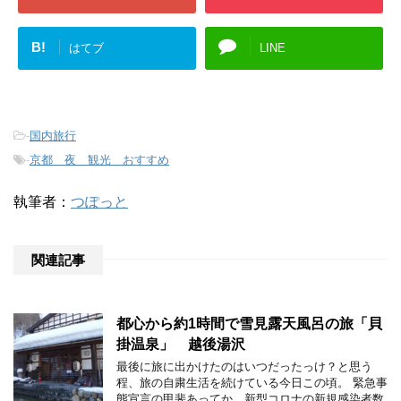
B!
はてブ
LINE
-
国内旅行
-
京都 夜 観光 おすすめ
執筆者：
つぽっと
関連記事
都心から約1時間で雪見露天風呂の旅「貝
掛温泉」 越後湯沢
最後に旅に出かけたのはいつだったっけ？と思う
程、旅の自粛生活を続けている今日この頃。 緊急事
態宣言の甲斐あってか、新型コロナの新規感染者数