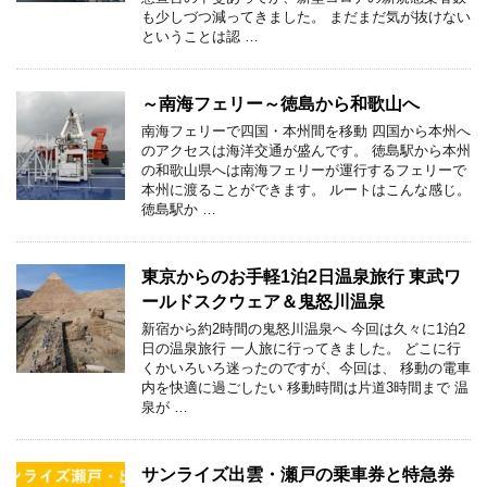
も少しづつ減ってきました。 まだまだ気が抜けない
ということは認 …
～南海フェリー～徳島から和歌山へ
南海フェリーで四国・本州間を移動 四国から本州へ
のアクセスは海洋交通が盛んです。 徳島駅から本州
の和歌山県へは南海フェリーが運行するフェリーで
本州に渡ることができます。 ルートはこんな感じ。
徳島駅か …
東京からのお手軽1泊2日温泉旅行 東武ワ
ールドスクウェア＆鬼怒川温泉
新宿から約2時間の鬼怒川温泉へ 今回は久々に1泊2
日の温泉旅行 一人旅に行ってきました。 どこに行
くかいろいろ迷ったのですが、今回は、 移動の電車
内を快適に過ごしたい 移動時間は片道3時間まで 温
泉が …
サンライズ出雲・瀬戸の乗車券と特急券