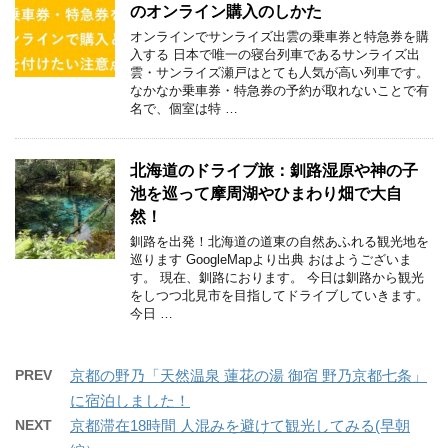
のオンライン購入のしかた
オンラインでサンライズ出雲の乗車券と特急券を購
入する 日本で唯一の寝台列車であるサンライズ出
雲・サンライズ瀬戸はとても人気が高い列車です。
なかなか乗車券・特急券の予約が取れないことで有
名で、個室は特 …
北海道のドライブ旅：釧路湿原や神の子
池を巡って摩周湖やひまわり畑で大自
然！
釧路を出発！北海道の道東の自然あふれる観光地を
巡ります GoogleMapより出典 おはようございま
す。 現在、釧路におります。 今日は釧路から観光
をしつつ北見市を目指してドライブしていきます。
今日 …
PREV
京都の野乃「天然温泉 蓮花の湯 御宿 野乃京都七条」
に宿泊しました！
NEXT
京都滞在18時間 人混みを避けて観光してみる(早朝