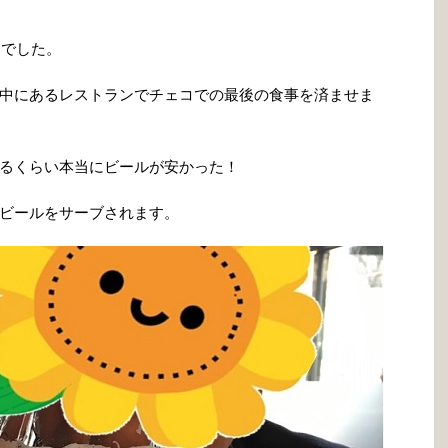
）でした。
中にあるレストランでチェコでの最後の食
事を済ませま
るくらい本当にビールが安か
った！
ビールをサーブされます。