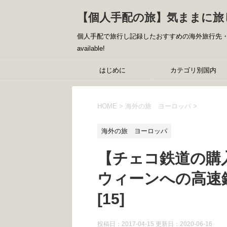
【個人手配の旅】気ままに旅
個人手配で旅行し記録したおすすめの海外旅行先・国内
available!
はじめに
カテゴリ別国内
HOME
>
海外の旅 ヨーロッパ
>
海外の旅 ヨーロッパ
【チェコ鉄道の購
ウィーンへの高速
[15]
投稿日：2017-04-15 更新日：
2020-06-16