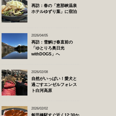
再訪：春の「恵那峡温泉
ホテルゆずり葉」に宿泊
2026/04/05
再訪：雪解け春直前の
「ゆとりろ奥日光
withDOGS」へ
2026/02/08
自然がいっぱい！愛犬と
過ごすエンゼルフォレス
ト白河高原
2026/02/02
飯田橋駅すぐ近く12:30か